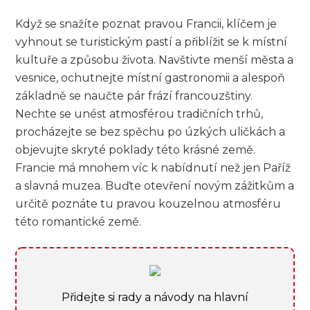
Když se snažíte poznat pravou Francii, klíčem je
vyhnout se turistickým pastí a přiblížit se k místní
kultuře a způsobu života. Navštivte menší města a
vesnice, ochutnejte místní gastronomii a alespoň
základně se naučte pár frází francouzštiny.
Nechte se unést atmosférou tradičních trhů,
procházejte se bez spěchu po úzkých uličkách a
objevujte skryté poklady této krásné země.
Francie má mnohem víc k nabídnutí než jen Paříž
a slavná muzea. Buďte otevření novým zážitkům a
určitě poznáte tu pravou kouzelnou atmosféru
této romantické země.
Přidejte si rady a návody na hlavní