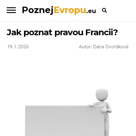
Poznej
Evropu
.eu
Skip
Skip
to
to
navigation
content
Jak poznat pravou Francii?
19. 1. 2026
Autor: Dana Dvořáková